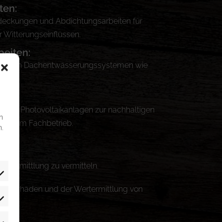
ten:
eckungen und Abdichtungsarbeiten für
r Witterungseinflüssen.
eiten:
tung von Dachentwässerungssystemen wie
hren.
on von Photovoltaikanlagen zur nachhaltigen
n
ekt vom Fachbetrieb.
.
rtermittlung zu vermitteln.
udeschäden und der Wertermittlung von