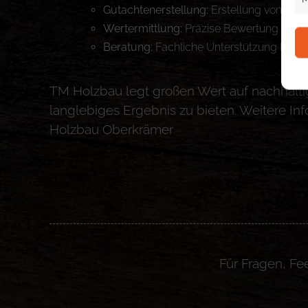
Gutachtenerstellung:
Erstellung von Guta
Wertermittlung:
Präzise Bewertung von Im
Beratung:
Fachliche Unterstützung bei I
TM Holzbau legt großen Wert auf nachhalt
langlebiges Ergebnis zu bieten. Weitere I
Holzbau Oberkrämer​
Für Fragen, Fe