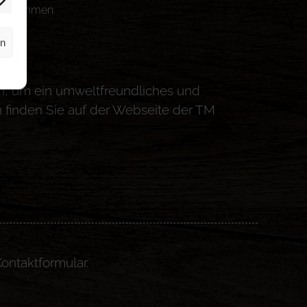
smaßnahmen.
rn
n, um ein umweltfreundliches und
n finden Sie auf der Webseite der TM
ontaktformular.