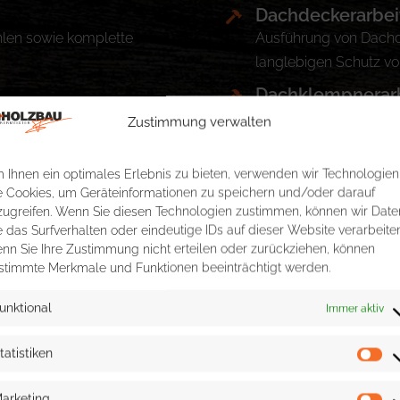
Dachdeckerarbei
hlen sowie komplette
Ausführung von Dachd
langlebigen Schutz vo
Dachklempnerarb
 angepasst an die Optik
Installation und War
Zustimmung verwalten
Dachrinnen und Fallro
PV-Anlagen:
 Ihnen ein optimales Erlebnis zu bieten, verwenden wir Technologien
e Cookies, um Geräteinformationen zu speichern und/oder darauf
n und Balkonen für ein
Verkauf und Installati
zugreifen. Wenn Sie diesen Technologien zustimmen, können wir Date
Energiegewinnung dir
e das Surfverhalten oder eindeutige IDs auf dieser Website verarbeiten
nn Sie Ihre Zustimmung nicht erteilen oder zurückziehen, können
stimmte Merkmale und Funktionen beeinträchtigt werden.
istungen:
 in der Lage Sachverständige für Schäden an Gebäuden und We
unktional
Immer aktiv
nd unabhängige Unterstützung bei der Beurteilung von Gebä
tatistiken
ung von Bauschäden sowie Ermittlung der Schadensursachen.
arketing